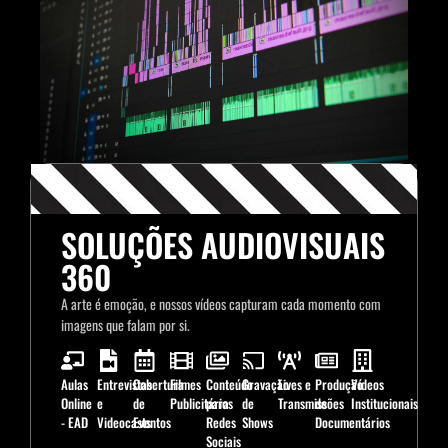
SOLUÇÕES AUDIOVISUAIS
360
A arte é emoção, e nossos vídeos capturam cada momento com
imagens que falam por si.
Aulas
Entrevistas
Cobertura
Filmes
Conteúdo
Gravação
Lives e
Produção
Vídeos
Online
e
de
Publicitários
para
de
Transmissões
de
Institucionais
- EAD
Videocasts
Eventos
Redes
Shows
Documentários
Sociais