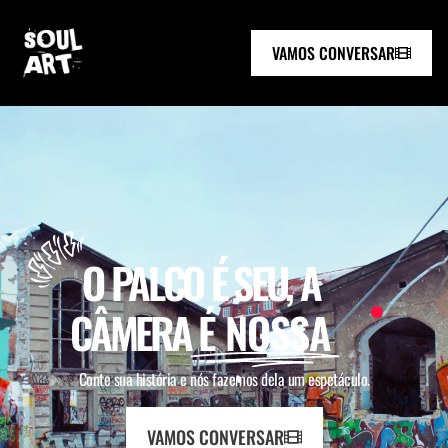
VAMOS CONVERSAR
O PALCO É SEU, A
CÂMERA
É NOSSA
Conte sua história e nós fazemos dela um espetáculo.
VAMOS CONVERSAR