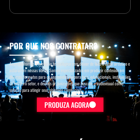
POR QUE NOS CONTRATAR?
Acompanhamos a evolução tecnológica sem deixar de lado o olhar artístico e
autoral em nossas obras. Somos especializados em produzir conteúdo em
diversos formatos para os segmentos corporativos, educacionais, instituições
do terceiro setor, e demais organizações que buscam o audiovisual como
solução para atingir seus objetivos comerciais.
PRODUZA AGORA