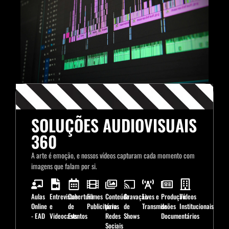
SOLUÇÕES AUDIOVISUAIS
360
A arte é emoção, e nossos vídeos capturam cada momento com
imagens que falam por si.
Aulas
Entrevistas
Cobertura
Filmes
Conteúdo
Gravação
Lives e
Produção
Vídeos
Online
e
de
Publicitários
para
de
Transmissões
de
Institucionais
- EAD
Videocasts
Eventos
Redes
Shows
Documentários
Sociais