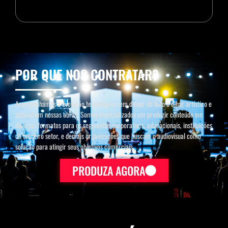
POR QUE NOS CONTRATAR?
Acompanhamos a evolução tecnológica sem deixar de lado o olhar artístico e
autoral em nossas obras. Somos especializados em produzir conteúdo em
diversos formatos para os segmentos corporativos, educacionais, instituições
do terceiro setor, e demais organizações que buscam o audiovisual como
solução para atingir seus objetivos comerciais.
PRODUZA AGORA