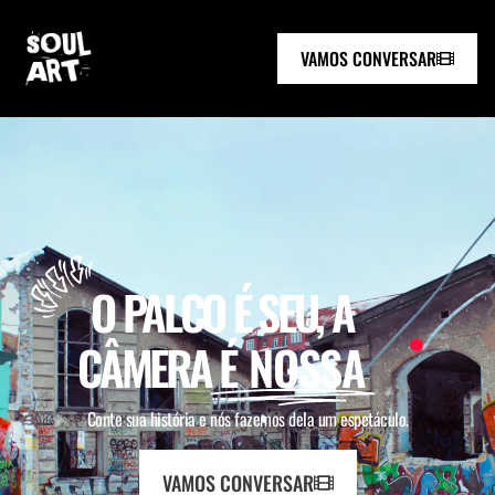
VAMOS CONVERSAR
O PALCO É SEU, A
CÂMERA
É NOSSA
Conte sua história e nós fazemos dela um espetáculo.
VAMOS CONVERSAR