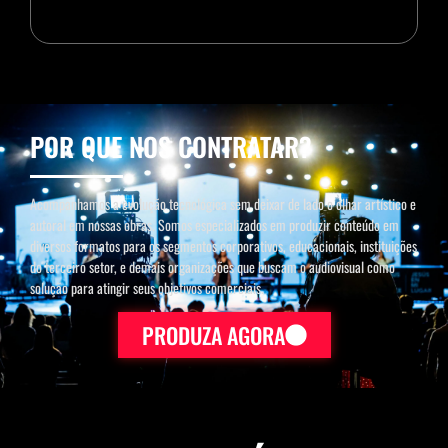
POR QUE NOS CONTRATAR?
Acompanhamos a evolução tecnológica sem deixar de lado o olhar artístico e
autoral em nossas obras. Somos especializados em produzir conteúdo em
diversos formatos para os segmentos corporativos, educacionais, instituições
do terceiro setor, e demais organizações que buscam o audiovisual como
solução para atingir seus objetivos comerciais.
PRODUZA AGORA