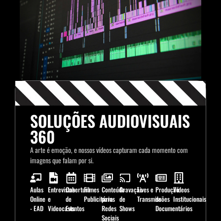
SOLUÇÕES AUDIOVISUAIS
360
A arte é emoção, e nossos vídeos capturam cada momento com
imagens que falam por si.
Aulas
Entrevistas
Cobertura
Filmes
Conteúdo
Gravação
Lives e
Produção
Vídeos
Online
e
de
Publicitários
para
de
Transmissões
de
Institucionais
- EAD
Videocasts
Eventos
Redes
Shows
Documentários
Sociais