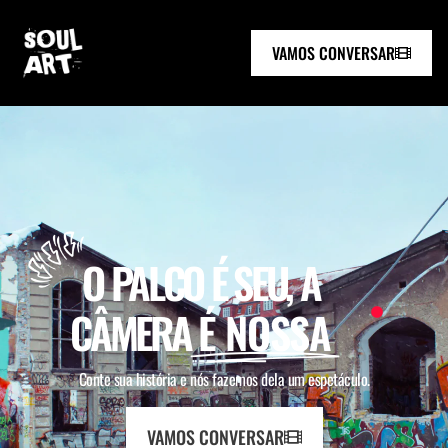
VAMOS CONVERSAR
O PALCO É SEU, A
CÂMERA
É NOSSA
Conte sua história e nós fazemos dela um espetáculo.
VAMOS CONVERSAR