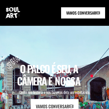
VAMOS CONVERSAR
O PALCO É SEU, A
CÂMERA
É NOSSA
Conte sua história e nós fazemos dela um espetáculo.
VAMOS CONVERSAR