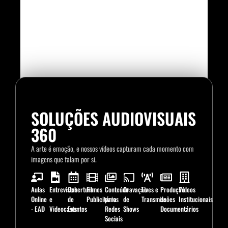
SOLUÇÕES AUDIOVISUAIS
360
A arte é emoção, e nossos vídeos capturam cada momento com
imagens que falam por si.
Aulas
Entrevistas
Cobertura
Filmes
Conteúdo
Gravação
Lives e
Produção
Vídeos
Online
e
de
Publicitários
para
de
Transmissões
de
Institucionais
- EAD
Videocasts
Eventos
Redes
Shows
Documentários
Sociais