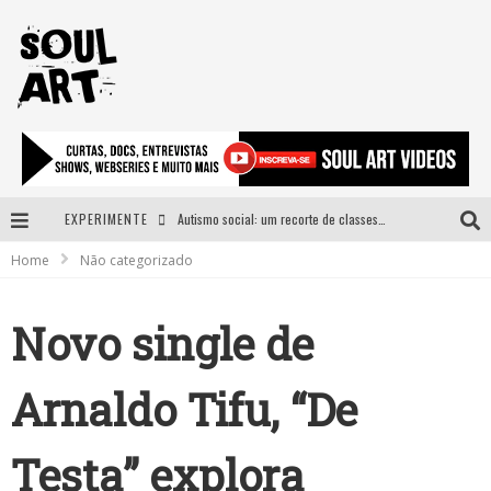
EXPERIMENTE
Autismo social: um recorte de classes e acesso ao bem estar para além do espectro
Home
Não categorizado
A subida da rampa é diferente!
Faça o bem! Mas, sem olhar a quem!?
Novo single de
Novo single de Arnaldo Tifu, “De Testa” explora brasilidade em sons, cores e símbolos
Arnaldo Tifu, “De
Testa” explora