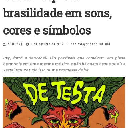
brasilidade em sons,
cores e símbolos
SOUL ART
1 de outubro de 2022
Não categorizado
841
Rap, forró e dancehall são possíveis que convivam em plena
harmonia em uma mesma música, e não há quem negue que “De
Testa” trouxe tudo isso numa promessa de hit