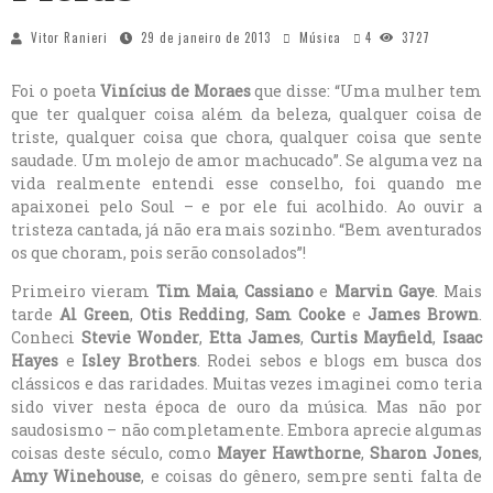
Vitor Ranieri
29 de janeiro de 2013
Música
4
3727
Foi o poeta
Vinícius de Moraes
que disse: “Uma mulher tem
que ter qualquer coisa além da beleza, qualquer coisa de
triste, qualquer coisa que chora, qualquer coisa que sente
saudade. Um molejo de amor machucado”. Se alguma vez na
vida realmente entendi esse conselho, foi quando me
apaixonei pelo Soul – e por ele fui acolhido. Ao ouvir a
tristeza cantada, já não era mais sozinho. “Bem aventurados
os que choram, pois serão consolados”!
Primeiro vieram
Tim Maia
,
Cassiano
e
Marvin Gaye
. Mais
tarde
Al Green
,
Otis Redding
,
Sam Cooke
e
James Brown
.
Conheci
Stevie Wonder
,
Etta James
,
Curtis Mayfield
,
Isaac
Hayes
e
Isley Brothers
. Rodei sebos e blogs em busca dos
clássicos e das raridades. Muitas vezes imaginei como teria
sido viver nesta época de ouro da música. Mas não por
saudosismo – não completamente. Embora aprecie algumas
coisas deste século, como
Mayer Hawthorne
,
Sharon Jones
,
Amy Winehouse
, e coisas do gênero, sempre senti falta de