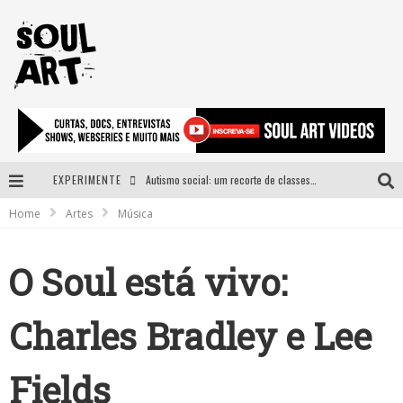
EXPERIMENTE
Autismo social: um recorte de classes e acesso ao bem estar para além do espectro
Home
Artes
Música
A subida da rampa é diferente!
Faça o bem! Mas, sem olhar a quem!?
O Soul está vivo:
Novo single de Arnaldo Tifu, “De Testa” explora brasilidade em sons, cores e símbolos
Charles Bradley e Lee
Fields