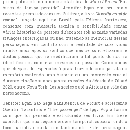
principalmente na monumental obra de
Marcel Proust
“Em
busca do tempo perdido”.
Jennifer Egan
em seu mais
recente e premiado com um Pulitzer, o livro
“A visita cruel do
tempo”
, lançado aqui no Brasil pela Editora Intrínseca,
consegue com maestria técnica e sensibilidade contar
várias histórias de pessoas diferentes sob as mais variadas
situações interligadas ou não, trazendo as memórias dessas
personagens em conflito com a realidade de suas vidas
muitos anos após os sonhos que não se concretizaram e
destas pessoas que se modificaram a tal ponto de não se
identificarem com elas mesmas no passado. Como ondas
que chegam desesperadas à praia trazendo uma garrafa da
memória contendo uma história ou um momento crucial
durante cinqüenta anos (entre meados da década de 70 até
2020, entre Nova York, Los Angeles e até a África) na vida das
personagens.
Jeniffer Egan não nega a influência de Proust e acrescenta
Quentin Tarantino e “The passenger” de Iggy Pop à forma
com que foi pensado e estruturado seu livro. Em treze
capítulos que não seguem ordem temporal, espacial onde o
foco narrativo muda constantemente e de personagem