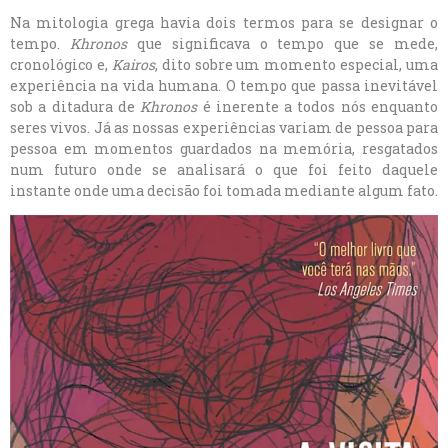
Na mitologia grega havia dois termos para se designar o
tempo.
Khronos
que significava o tempo que se mede,
cronológico e,
Kairos
, dito sobre um momento especial, uma
experiência na vida humana. O tempo que passa inevitável
sob a ditadura de
Khronos
é inerente a todos nós enquanto
seres vivos. Já as nossas experiências variam de pessoa para
pessoa em momentos guardados na memória, resgatados
num futuro onde se analisará o que foi feito daquele
instante onde uma decisão foi tomada mediante algum fato.