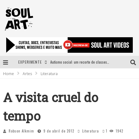
EXPERIMENTE
Autismo social: um recorte de classes e acesso ao bem estar para além do espectro
Home
Artes
Literatura
A subida da rampa é diferente!
Faça o bem! Mas, sem olhar a quem!?
A visita cruel do
Novo single de Arnaldo Tifu, “De Testa” explora brasilidade em sons, cores e símbolos
tempo
Robson Alkmim
9 de abril de 2012
Literatura
1
1942