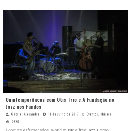
Quintemporâneas com Otis Trio e A Fundação no
Jazz nos Fundos
Gabriel Alexandre
11 de julho de 2017
Eventos
,
Música
2656
Grooves esfumaçados, world music e free jazz. Como