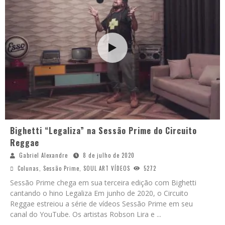
Bighetti “Legaliza” na Sessão Prime do Circuito
Reggae
Gabriel Alexandre
8 de julho de 2020
Colunas
,
Sessão Prime
,
SOUL ART VÍDEOS
5272
Sessão Prime chega em sua terceira edição com Bighetti
cantando o hino Legaliza Em junho de 2020, o Circuito
Reggae estreiou a série de vídeos Sessão Prime em seu
canal do YouTube. Os artistas Robson Lira e
...