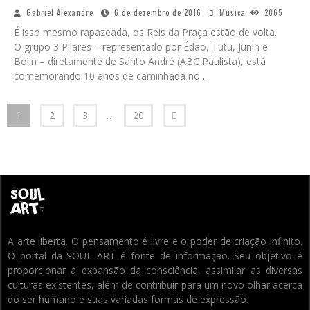
Gabriel Alexandre
6 de dezembro de 2016
Música
2865
É isso mesmo rapazeada, os Reis da Praça estão de volta.
O grupo 3 Pilares – representado por Édão, Tutu, Junin e
Bolin – diretamente de Santo André (ABC Paulista), está
comemorando 10 anos de caminhada no
...
1
2
3
…
20
A arte liberta. O pensamento é livre e o poder de criação infinito.
O portal da SOUL ART é fonte de informação. Seu objetivo é
proporcionar a expansão da consciência, assimilar as diversas
culturas existentes, além de contribuir para um novo olhar acerca
do ser humano e suas variadas formas de expressão.