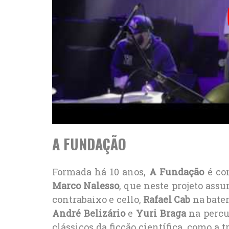
A FUNDAÇÃO
Formada há 10 anos,
A Fundação
é com
Marco Nalesso
, que neste projeto assu
contrabaixo e cello,
Rafael Cab
na bater
André Belizário
e
Yuri Braga
na percus
clássicos da ficção científica, como a