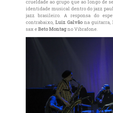
crueldade ao grupo que ao longo de s
identidade musical dentro do jazz pa
jazz brasileiro. A responsa do esp
contrabaixo,
Luiz Galvão
na guitarra,
sax e
Beto Montag
no Vibrafone.