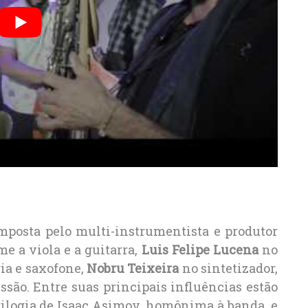
posta pelo multi-instrumentista e produtor
me a viola e a guitarra,
Luis Felipe Lucena
no
ia e saxofone,
Nobru Teixeira
no sintetizador,
são. Entre suas principais influências estão
 trilogia de Isaac Asimov, homônima à banda, e