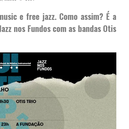
usic e free jazz. Como assim? É a
Jazz nos Fundos
com as bandas
Otis