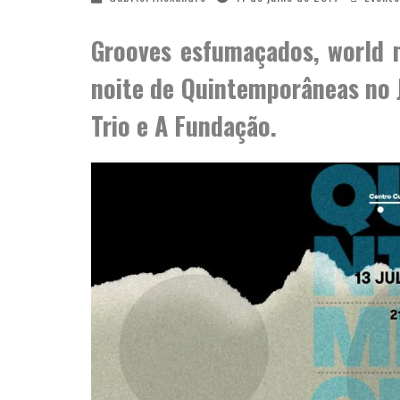
Grooves esfumaçados, world m
noite de
Quintemporâneas
no
Trio
e
A Fundação
.