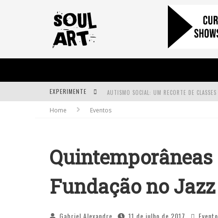
EXPERIMENTE
Home
Eventos
A SUBIDA DA RAMPA É DIFERENTE!
FAÇA O BEM! MAS, SEM OLHAR A QUEM!?
Quintemporâneas c
Fundação no Jazz
Gabriel Alexandre
11 de julho de 2017
Event