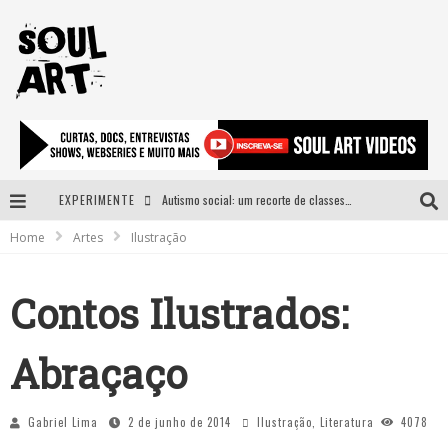
EXPERIMENTE
Autismo social: um recorte de classes e acesso ao bem estar para além do espectro
Home
Artes
Ilustração
A subida da rampa é diferente!
Faça o bem! Mas, sem olhar a quem!?
Contos Ilustrados:
Novo single de Arnaldo Tifu, “De Testa” explora brasilidade em sons, cores e símbolos
Abraçaço
Gabriel Lima
2 de junho de 2014
Ilustração
,
Literatura
4078