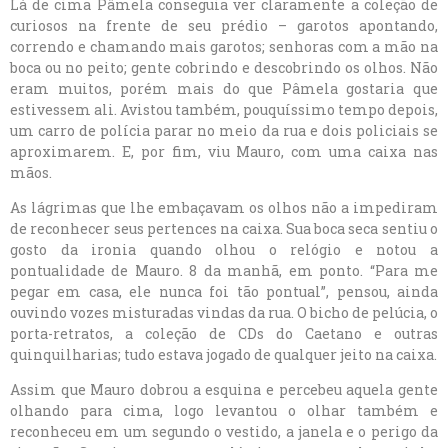
Lá de cima Pâmela conseguia ver claramente a coleção de
curiosos na frente de seu prédio – garotos apontando,
correndo e chamando mais garotos; senhoras com a mão na
boca ou no peito; gente cobrindo e descobrindo os olhos. Não
eram muitos, porém mais do que Pâmela gostaria que
estivessem ali. Avistou também, pouquíssimo tempo depois,
um carro de polícia parar no meio da rua e dois policiais se
aproximarem. E, por fim, viu Mauro, com uma caixa nas
mãos.
As lágrimas que lhe embaçavam os olhos não a impediram
de reconhecer seus pertences na caixa. Sua boca seca sentiu o
gosto da ironia quando olhou o relógio e notou a
pontualidade de Mauro. 8 da manhã, em ponto. “Para me
pegar em casa, ele nunca foi tão pontual”, pensou, ainda
ouvindo vozes misturadas vindas da rua.
O bicho de pelúcia, o
porta-retratos, a coleção de CDs do Caetano e outras
quinquilharias; tudo estava jogado de qualquer jeito na caixa.
Assim que Mauro dobrou a esquina e percebeu aquela gente
olhando para cima, logo levantou o olhar também e
reconheceu em um segundo o vestido, a janela e o perigo da