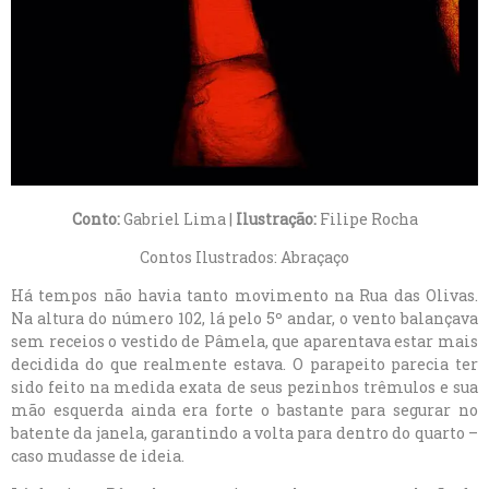
Conto:
Gabriel Lima |
Ilustração:
Filipe Rocha
Contos Ilustrados: Abraçaço
Há tempos não havia tanto movimento na Rua das Olivas.
Na altura do número 102, lá pelo 5º andar, o vento balançava
sem receios o vestido de Pâmela, que aparentava estar mais
decidida do que realmente estava. O parapeito parecia ter
sido feito na medida exata de seus pezinhos trêmulos e sua
mão esquerda ainda era forte o bastante para segurar no
batente da janela, garantindo a volta para dentro do quarto –
caso mudasse de ideia.