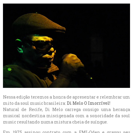
Nessa edição teremos a honra de apresentar e relembrar um
mito da soul music brasileira:
Di Melo O Imorrível!
Natural de Recife, Di Melo carrega consigo uma herança
musical nordestina miscigenada com a sonoridade da soul
music resultando numa mistura cheia de suíngue.
Em 1975 assinou contrato com a EMI-Oden e gravou seu