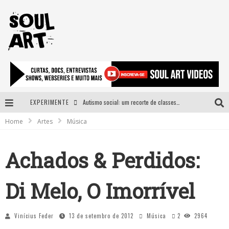
EXPERIMENTE
Autismo social: um recorte de classes e acesso ao bem estar para além do espectro
Home
Artes
Música
A subida da rampa é diferente!
Faça o bem! Mas, sem olhar a quem!?
Achados & Perdidos:
Novo single de Arnaldo Tifu, “De Testa” explora brasilidade em sons, cores e símbolos
Di Melo, O Imorrível
Vinícius Feder
13 de setembro de 2012
Música
2
2964