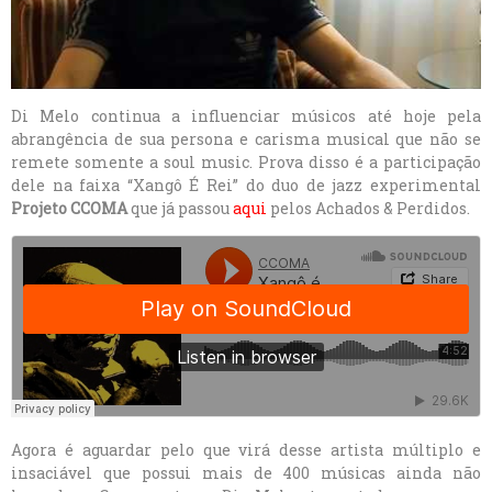
Di Melo continua a influenciar músicos até hoje pela
abrangência de sua persona e carisma musical que não se
remete somente a soul music. Prova disso é a participação
dele na faixa “Xangô É Rei” do duo de jazz experimental
Projeto CCOMA
que já passou
aqui
pelos Achados & Perdidos.
Agora é aguardar pelo que virá desse artista múltiplo e
insaciável que possui mais de 400 músicas ainda não