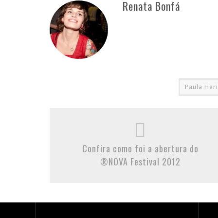
Renata Bonfá
Paula Heri
Confira como foi a abertura do
®NOVA Festival 2012