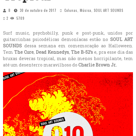
B
30 de outubro de 2017
Colunas
,
Música
,
SOUL ART SOUNDS
2
5709
Surf music, psychobilly, punk e post-punk, unidos por
guitarrinhas psicodélicas demoníacas estão no
SOUL ART
SOUNDS
dessa semana em comemoração ao Halloween.
Tem
The Cure
,
Dead Kennedys
,
The B-52’s
e, pra esse dia das
bruxas deveras tropical, mas não menos horripilante, tem
até um desenterro maravilhoso do
Charlie Brown Jr.
.