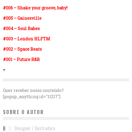
#006 – Shake your groove, baby!
#005 – Gainesville
#004 – Soul Babes
#003 – London HLFTM
#002 – Space Beats
#001 – Future R&B
♥
Quer receber nosso conteúdo?
[popup_anything id="11217"]
SOBRE O AUTOR
Designer / Ilustradora
B