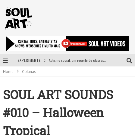
EXPERIMENTE
Autismo social: um recorte de classes e acesso ao bem estar para além do espectro
Home
Colunas
A subida da rampa é diferente!
Faça o bem! Mas, sem olhar a quem!?
SOUL ART SOUNDS
Novo single de Arnaldo Tifu, “De Testa” explora brasilidade em sons, cores e símbolos
#010 – Halloween
Tropical