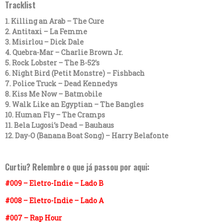
Tracklist
1. Killing an Arab – The Cure
2. Antitaxi – La Femme
3. Misirlou – Dick Dale
4. Quebra-Mar – Charlie Brown Jr.
5. Rock Lobster – The B-52’s
6. Night Bird (Petit Monstre) – Fishbach
7. Police Truck – Dead Kennedys
8. Kiss Me Now – Batmobile
9. Walk Like an Egyptian – The Bangles
10. Human Fly – The Cramps
11. Bela Lugosi’s Dead – Bauhaus
12. Day-O (Banana Boat Song) – Harry Belafonte
Curtiu? Relembre o que já passou por aqui:
#009 – Eletro-Indie – Lado B
#008 – Eletro-Indie – Lado A
#007 – Rap Hour