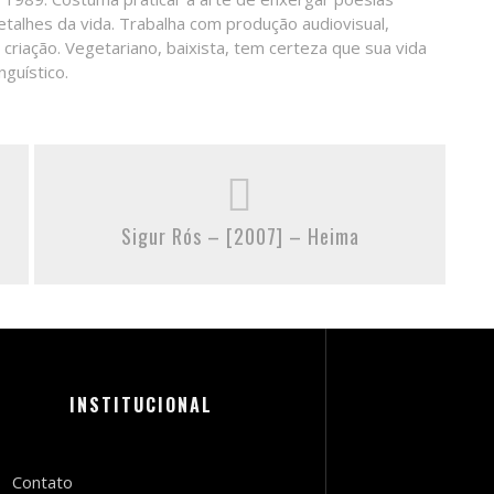
alhes da vida. Trabalha com produção audiovisual,
e criação. Vegetariano, baixista, tem certeza que sua vida
nguístico.
Sigur Rós – [2007] – Heima
INSTITUCIONAL
Contato