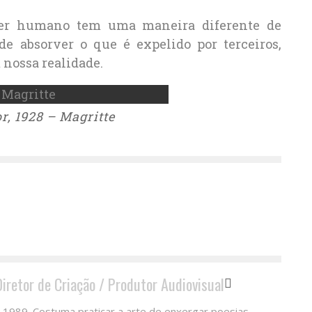
ser humano tem uma maneira diferente de
de absorver o que é expelido por terceiros,
nossa realidade.
r, 1928 – Magritte
Diretor de Criação / Produtor Audiovisual
 1989. Costuma praticar a arte de enxergar poesias