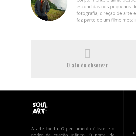
escondidas nos pequenos det
fotografia, direção de arte 
faz parte de um filme metali
O ato de observar
A arte liberta. O pensamento é livre e o
poder de criação infinito. O portal da