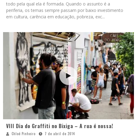
todo pela qual ela é formada. Quando o assunto é a
periferia, os temas sempre passam por baixo investimento
em cultura, carência em educação, pobreza, exc
...
VIII Dia do Graffiti no Bixiga – A rua é nossa!
Chloé Pinheiro
7 de abril de 2014