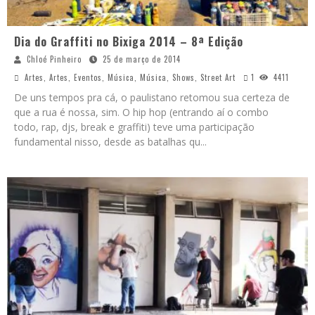
Dia do Graffiti no Bixiga 2014 – 8ª Edição
Chloé Pinheiro
25 de março de 2014
Artes
,
Artes
,
Eventos
,
Música
,
Música
,
Shows
,
Street Art
1
4411
De uns tempos pra cá, o paulistano retomou sua certeza de
que a rua é nossa, sim. O hip hop (entrando aí o combo
todo, rap, djs, break e graffiti) teve uma participação
fundamental nisso, desde as batalhas qu
...