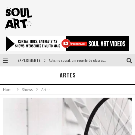
EXPERIMENTE
Autismo social: um recorte de classes e acesso ao bem estar para além do espectro
A subida da rampa é diferente!
ARTES
Faça o bem! Mas, sem olhar a quem!?
Home
Shows
Artes
Novo single de Arnaldo Tifu, “De Testa” explora brasilidade em sons, cores e símbolos