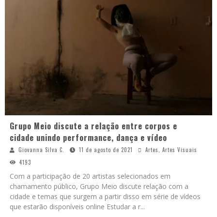
Grupo Meio discute a relação entre corpos e
cidade unindo performance, dança e vídeo
Giovanna Silva C.
11 de agosto de 2021
Artes
,
Artes Visuais
4193
Com a participação de 20 artistas selecionados em
chamamento público, Grupo Meio discute relação com a
cidade e temas que surgem a partir disso em série de vídeos
que estarão disponíveis online Estudar a r
...