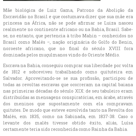
Mãe biológica de Luiz Gama, Patrono da Abolição da
Escravidão no Brasil e que costumava dizer que sua mãe era
princesa na África, não se pode afirmar se Luiza nasceu
realmente no continente africano ou na Bahia, Brasil. Sabe-
se, no entanto, que pertencia à tribo Mahin – conhecidos no
Brasil como Malês –, nação originária do Golfo do Benin,
noroeste africano, que no final do século XVIII fora
dominada pelos muçulmanos vindo do Oriente Médio.
Escrava na Bahia, conseguiu comprar sua liberdade por volta
de 1812 e sobreviveu trabalhando como quituteira em
Salvador. Aproveitando-se se sua profissão, participou de
todas as revoltas escravas que ocorreram na capital baiana
nas primeiras décadas do século XIX: de seu tabuleiro eram
distribuídas as mensagens conspiratórias, em árabe, através
dos meninos que supostamente com ela compravam
quitutes. De modo que esteve envolvida tanto na Revolta dos
Malês, em 1835, como na Sabinada, em 1837-38. Caso o
levante dos malês tivesse obtido êxito, aliás, Luísa
certamente teria sido reconhecida como Rainha da Bahia.