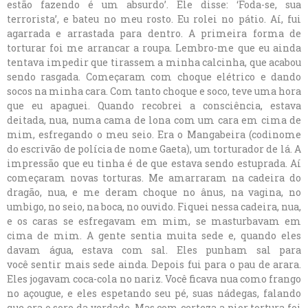
estão fazendo é um absurdo’. Ele disse: ‘Foda-se, sua
terrorista’, e bateu no meu rosto. Eu rolei no pátio. Aí, fui
agarrada e arrastada para dentro. A primeira forma de
torturar foi me arrancar a roupa. Lembro-me que eu ainda
tentava impedir que tirassem a minha calcinha, que acabou
sendo rasgada. Começaram com choque elétrico e dando
socos na minha cara. Com tanto choque e soco, teve uma hora
que eu apaguei. Quando recobrei a consciência, estava
deitada, nua, numa cama de lona com um cara em cima de
mim, esfregando o meu seio. Era o Mangabeira (codinome
do escrivão de polícia de nome Gaeta), um torturador de lá. A
impressão que eu tinha é de que estava sendo estuprada. Aí
começaram novas torturas. Me amarraram na cadeira do
dragão, nua, e me deram choque no ânus, na vagina, no
umbigo, no seio, na boca, no ouvido. Fiquei nessa cadeira, nua,
e os caras se esfregavam em mim, se masturbavam em
cima de mim. A gente sentia muita sede e, quando eles
davam água, estava com sal. Eles punham sal para
você sentir mais sede ainda. Depois fui para o pau de arara.
Eles jogavam coca-cola no nariz. Você ficava nua como frango
no açougue, e eles espetando seu pé, suas nádegas, falando
que era o soro da verdade. Mas com certeza a pior tortura foi