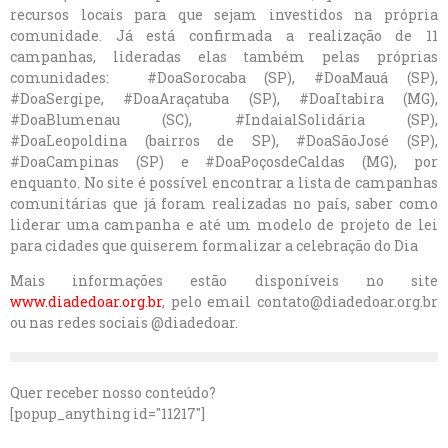
recursos locais para que sejam investidos na própria
comunidade. Já está confirmada a realização de 11
campanhas, lideradas elas também pelas próprias
comunidades: #DoaSorocaba (SP), #DoaMauá (SP),
#DoaSergipe, #DoaAraçatuba (SP), #DoaItabira (MG),
#DoaBlumenau (SC), #IndaialSolidária (SP),
#DoaLeopoldina (bairros de SP), #DoaSãoJosé (SP),
#DoaCampinas (SP) e #DoaPoçosdeCaldas (MG), por
enquanto. No site é possível encontrar a lista de campanhas
comunitárias que já foram realizadas no país, saber como
liderar uma campanha e até um modelo de projeto de lei
para cidades que quiserem formalizar a celebração do Dia
Mais informações estão disponíveis no site
www.diadedoar.org.br
, pelo email
contato@diadedoar.org.br
ou nas redes sociais @diadedoar.
Quer receber nosso conteúdo?
[popup_anything id="11217"]