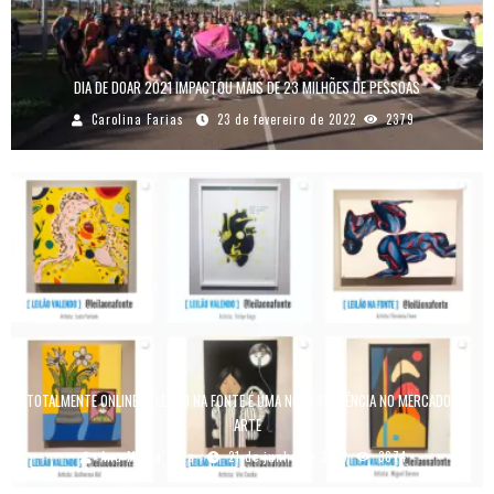
DIA DE DOAR 2021 IMPACTOU MAIS DE 23 MILHÕES DE PESSOAS
Carolina Farias
23 de fevereiro de 2022
2379
TOTALMENTE ONLINE, O LEILÃO NA FONTE É UMA NOVA TENDÊNCIA NO MERCADO DA
ARTE
Ana Maria Lima
21 de junho de 2019
3874