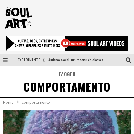
EXPERIMENTE
Autismo social: um recorte de classes e acesso ao bem estar para além do espectro
A subida da rampa é diferente!
TAGGED
COMPORTAMENTO
Faça o bem! Mas, sem olhar a quem!?
Novo single de Arnaldo Tifu, “De Testa” explora brasilidade em sons, cores e símbolos
Home
comportamento