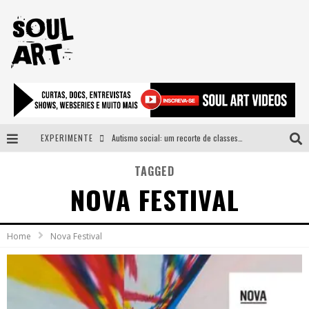
EXPERIMENTE
Autismo social: um recorte de classes e acesso ao bem estar para além do espectro
A subida da rampa é diferente!
TAGGED
NOVA FESTIVAL
Faça o bem! Mas, sem olhar a quem!?
Novo single de Arnaldo Tifu, “De Testa” explora brasilidade em sons, cores e símbolos
Home
Nova Festival