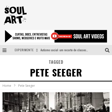
EXPERIMENTE
Autismo social: um recorte de classes e acesso ao bem estar para além do espectro
A subida da rampa é diferente!
TAGGED
PETE SEEGER
Faça o bem! Mas, sem olhar a quem!?
Novo single de Arnaldo Tifu, “De Testa” explora brasilidade em sons, cores e símbolos
Home
Pete Seeger