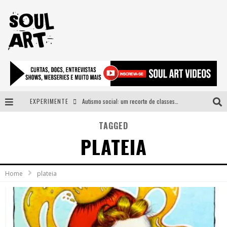
EXPERIMENTE
Autismo social: um recorte de classes e acesso ao bem estar para além do espectro
A subida da rampa é diferente!
TAGGED
PLATEIA
Faça o bem! Mas, sem olhar a quem!?
Novo single de Arnaldo Tifu, “De Testa” explora brasilidade em sons, cores e símbolos
Home
plateia