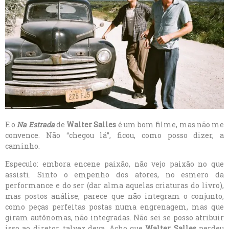
E o
Na Estrada
de
Walter Salles
é um bom filme, mas não me
convence. Não “chegou lá”, ficou, como posso dizer, a
caminho.
Especulo: embora encene paixão, não vejo paixão no que
assisti. Sinto o empenho dos atores, no esmero da
performance e do ser (dar alma aquelas criaturas do livro),
mas postos análise, parece que não integram o conjunto,
como peças perfeitas postas numa engrenagem, mas que
giram autônomas, não integradas. Não sei se posso atribuir
isso ao diretor, talvez deva. Acho que
Walter Salles
perdeu