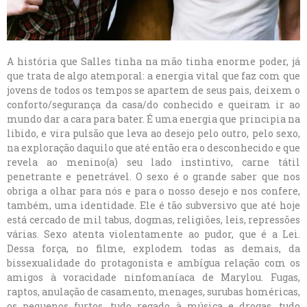
A história que Salles tinha na mão tinha enorme poder, já
que trata de algo atemporal: a energia vital que faz com que
jovens de todos os tempos se apartem de seus pais, deixem o
conforto/segurança da casa/do conhecido e queiram ir ao
mundo dar a cara para bater. É uma energia que principia na
libido, e vira pulsão que leva ao desejo pelo outro, pelo sexo,
na exploração daquilo que até então era o desconhecido e que
revela ao menino(a) seu lado instintivo, carne tátil
penetrante e penetrável. O sexo é o grande saber que nos
obriga a olhar para nós e para o nosso desejo e nos confere,
também, uma identidade. Ele é tão subversivo que até hoje
está cercado de mil tabus, dogmas, religiões, leis, repressões
várias. Sexo atenta violentamente ao pudor, que é a Lei.
Dessa força, no filme, explodem todas as demais, da
bissexualidade do protagonista e ambígua relação com os
amigos à voracidade ninfomaníaca de Marylou. Fugas,
raptos, anulação de casamento, menages, surubas homéricas,
os pequenos furtos, tudo regado à música e drogas, tudo