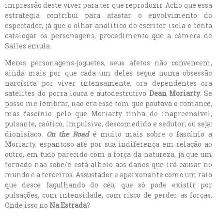
impressão deste viver para ter que reproduzir. Acho que essa
estratégia contribui para afastar o envolvimento do
espectador, já que o olhar analítico do escritor isola e tenta
catalogar os personagens, procedimento que a câmera de
Salles emula.
Meros personagens-joguetes, seus afetos não convencem,
ainda mais por que cada um deles segue numa obsessão
narcísica por viver intensamente, ora dependentes ora
satélites do porra louca e autodestrutivo
Dean Moriarty
. Se
posso me lembrar, não era esse tom que pautava o romance,
mas fascínio pelo que Moriarty tinha de inapreensível,
pulsante, caótico, impulsivo, descomedido e sedutor; ou seja:
dionisíaco.
On the Road
é muito mais sobre o fascínio a
Moriarty, espantoso até por sua indiferença em relação ao
outro, em tudo parecido com a força da natureza, já que um
tornado não sabe/e está alheio aos danos que irá causar no
mundo e a terceiros. Assustador e apaixonante como um raio
que desce fagulhando do céu, que só pode existir por
pulsações, com intensidade, com risco de perder as forças.
Onde isso no
Na Estrada
?