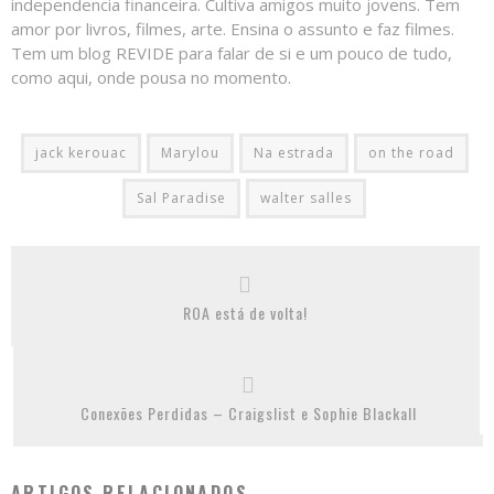
independencia financeira. Cultiva amigos muito jovens. Tem
amor por livros, filmes, arte. Ensina o assunto e faz filmes.
Tem um blog REVIDE para falar de si e um pouco de tudo,
como aqui, onde pousa no momento.
jack kerouac
Marylou
Na estrada
on the road
Sal Paradise
walter salles
ROA está de volta!
Conexões Perdidas – Craigslist e Sophie Blackall
ARTIGOS RELACIONADOS