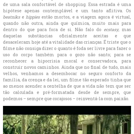
de uma sala confortável de shopping. Essa estrada é uma
hipótese apenas contemplável e um tanto aflitiva. Os
beatniks
e
hippies
estão mortos, e a viagem agora é virtual,
quando não outra, ainda que química, muito mais para
dentro do que para fora de si. Não falo do
ecstasy
, mas
daquelas substâncias oficialmente aceitas e que
desaceleram hoje até a vitalidade das crianças. É triste que o
filme não consiga dizer o quanto é foda ser livre para fazer o
uso do corpo também para o gozo não santo; para se
reconhecer a hipocrisia moral e conservadora, para
construir novos caminhos. Ainda que no final de tudo, mais
velhos, venhamos a desembocar no seguro conforto da
família, da crença e da lei, um filme tão esperado tinha que
ao menos acender a centelha de que a vida não tem que ser
tão calculada e pré-formatada desde de sempre, que
podemos – sempre que corajosos – reinventá-la com paixão.