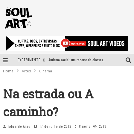
EXPERIMENTE
Autismo social: um recorte de classes e acesso ao bem estar para além do espectro
Home
Artes
Cinema
A subida da rampa é diferente!
Faça o bem! Mas, sem olhar a quem!?
Na estrada ou A
Novo single de Arnaldo Tifu, “De Testa” explora brasilidade em sons, cores e símbolos
caminho?
Eduardo Arau
17 de julho de 2012
Cinema
2713