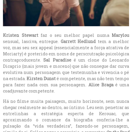
Kristen Stewart
faz o seu melhor papel numa
Marylou
sensual, lasciva, entregue.
Garrett Hedlund
tem a melhor
voz, mas seu sex appeal (essencialmente a força atrativa de
Moriarty) é preterido em nome de perscrutração psicológica
contraproducente.
Sal Paradise
é um clone do Leonardo
Dicaprio (mais jovem e moreno) que não consegue dar curva
evolutiva num personagem que testemunha e vivencia o pé
na estrada.
Kirsten Dunst
é competente, mas não tem tempo
para fazer nada com sua personagem.
Alice Braga
é uma
coadjuvante competente.
Há no filme muita paisagem, muito horizonte, sem nunca
chegar realmente ao dentro, ao íntimo. Leu sem penetrar as
entrelinhas a estratégia esperta de Kerouac, que
aproximando o romance da biografia conferia-lhe a
pulsação da “vida verdadeira”, fazendo-se personagem,