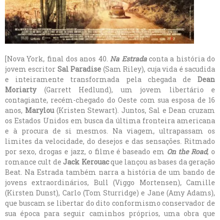
[Nova York, final dos anos 40.
Na Estrada
conta a história do
jovem escritor
Sal Paradise
(Sam Riley), cuja vida é sacudida
e inteiramente transformada pela chegada de
Dean
Moriarty
(Garrett Hedlund), um jovem libertário e
contagiante, recém-chegado do Oeste com sua esposa de 16
anos,
Marylou
(Kristen Stewart). Juntos, Sal e Dean cruzam
os Estados Unidos em busca da última fronteira americana
e à procura de si mesmos. Na viagem, ultrapassam os
limites da velocidade, do desejos e das sensações. Ritmado
por sexo, drogas e jazz, o filme é baseado em
On the Road
, o
romance cult de
Jack Kerouac
que lançou as bases da geração
Beat. Na Estrada também narra a história de um bando de
jovens extraordinários, Bull (Viggo Mortensen), Camille
(Kirsten Dunst), Carlo (Tom Sturridge) e Jane (Amy Adams),
que buscam se libertar do dito conformismo conservador de
sua época para seguir caminhos próprios, uma obra que