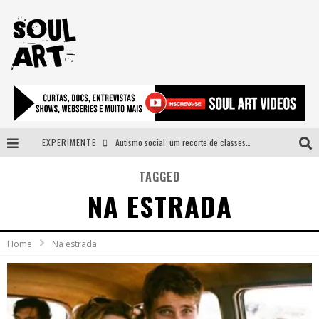
EXPERIMENTE
Autismo social: um recorte de classes e acesso ao bem estar para além do espectro
A subida da rampa é diferente!
TAGGED
NA ESTRADA
Faça o bem! Mas, sem olhar a quem!?
Novo single de Arnaldo Tifu, “De Testa” explora brasilidade em sons, cores e símbolos
Home
Na estrada