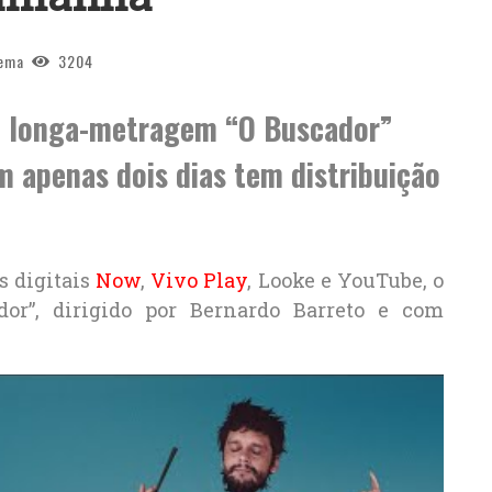
ema
3204
o, longa-metragem “O Buscador”
 apenas dois dias tem distribuição
s digitais
Now
,
Vivo Play
, Looke e YouTube, o
dor”, dirigido por Bernardo Barreto e com