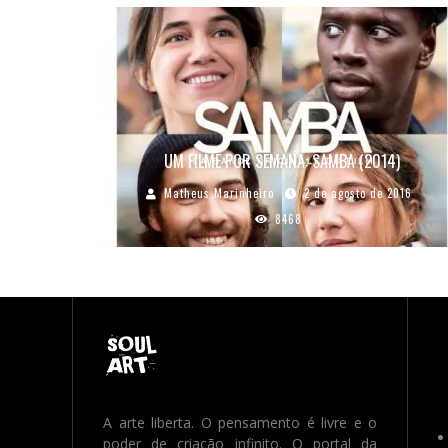
UM FILME POR SEMANA: SAMBA (2014)
Matheus Marinheiro
2 de agosto de 2016
8468
A arte liberta. O pensamento é livre e o
poder de criação infinito. O portal da