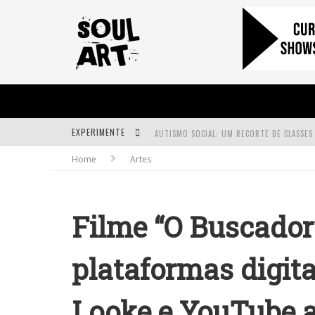
EXPERIMENTE
Home
Artes
A SUBIDA DA RAMPA É DIFERENTE!
FAÇA O BEM! MAS, SEM OLHAR A QUEM!?
Filme “O Buscador”
plataformas digit
Looke e YouTube