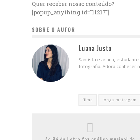
Quer receber nosso conteúdo?
[popup_anything id="11217"]
SOBRE O AUTOR
Luana Justo
Santista e ariana, estudante
fotografia. Adora conhecer n
filme
longa-metragem
Ao Pé da Letra faz análise musical de