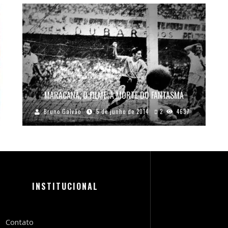
MARACANÃ, O FILME: A MORTE DO FANTASMA
Bruno Galvão
5 de junho de 2014
2
4637
INSTITUCIONAL
Contato