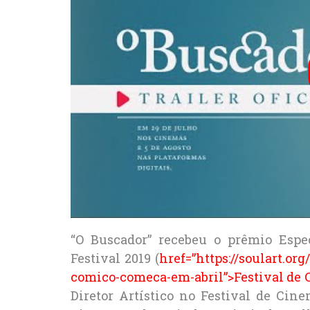
“O Buscador” recebeu o prêmio Espe
Festival 2019 (
href=”https://soulart.or
comico-comeca-em-abril”>Festival de
Diretor Artístico no Festival de Ci