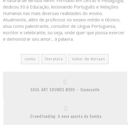
é natural de Biritiba Mirim. Formado em Letras e Pedagogia,
dedicou 30 à Educação, lecionando Português e Relações
Humanas nas mais diversas realidades do ensino.
Atualmente, além de professor no ensino médio e técnico,
atua como palestrante, consultor de Língua Portuguesa,
escritor e celebrante, ou seja, onde quer que possa exercer
e demonstrar seu amor... à palavra.
conto
literatura
Valter de Moraes
SOUL ART SOUNDS #005 – Gainesville
Crowdfunding: A nova aposta do Samba