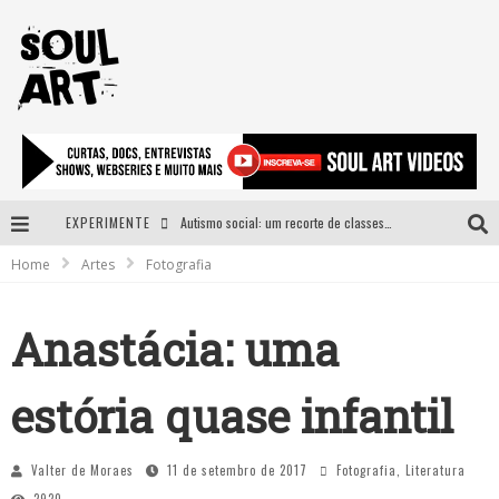
EXPERIMENTE
Autismo social: um recorte de classes e acesso ao bem estar para além do espectro
Home
Artes
Fotografia
A subida da rampa é diferente!
Faça o bem! Mas, sem olhar a quem!?
Anastácia: uma
Novo single de Arnaldo Tifu, “De Testa” explora brasilidade em sons, cores e símbolos
estória quase infantil
Valter de Moraes
11 de setembro de 2017
Fotografia
,
Literatura