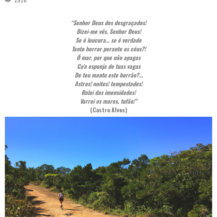
2920
“Senhor Deus dos desgraçados!
Dizei-me vós, Senhor Deus!
Se é loucura… se é verdade
Tanto horror perante os céus?!
Ó mar, por que não apagas
Co’a esponja de tuas vagas
De teu manto este borrão?…
Astros! noites! tempestades!
Rolai das imensidades!
Varrei os mares, tufão!”
(Castro Alves)