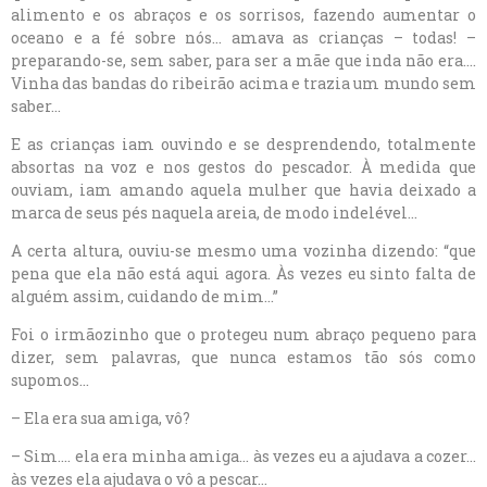
alimento e os abraços e os sorrisos, fazendo aumentar o
oceano e a fé sobre nós… amava as crianças – todas! –
preparando-se, sem saber, para ser a mãe que inda não era….
Vinha das bandas do ribeirão acima e trazia um mundo sem
saber…
E as crianças iam ouvindo e se desprendendo, totalmente
absortas na voz e nos gestos do pescador. À medida que
ouviam, iam amando aquela mulher que havia deixado a
marca de seus pés naquela areia, de modo indelével…
A certa altura, ouviu-se mesmo uma vozinha dizendo: “que
pena que ela não está aqui agora. Às vezes eu sinto falta de
alguém assim, cuidando de mim…”
Foi o irmãozinho que o protegeu num abraço pequeno para
dizer, sem palavras, que nunca estamos tão sós como
supomos…
– Ela era sua amiga, vô?
– Sim…. ela era minha amiga… às vezes eu a ajudava a cozer…
às vezes ela ajudava o vô a pescar…