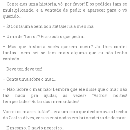
– Conte-nos uma história, vô, por favor! E os pedidos iam se
multiplicando, e a vontade de pedir e aparecer para o vô
querido…
– É! Conta uma bem bonita! Queria a menina.
– Uma de “torror”! Era o outro que pedia…
– Mas que história vocês querem ouvir? Já lhes contei
tantas… nem sei se tem mais alguma que eu não tenha
contado…
– Deve ter, deve ter!
– Conta uma sobre o mar…
– Não. Sobre o mar, não! Lembra que ele disse que o mar não
faz nada pra ajudar, às vezes? “Astros! noites!
tempestades! Rolai das imensidades!
Varrei os mares, tufão!”… era um coro que declamava o trecho
do Castro Alves, versos ensinados em brincadeira de decorar.
– É mesmo, O navio negreiro…