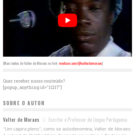
(Mais textos de Valter de Moraes no link:
medium.com/@valterdemoraes
)
Quer receber nosso conteúdo?
[popup_anything id="11217"]
SOBRE O AUTOR
Escritor e Professor de Língua Portuguesa
Valter de Moraes
"Um caipira pleno", como se autodenomina, Valter de Moraes