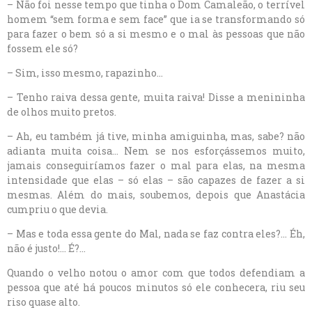
– Não foi nesse tempo que tinha o Dom Camaleão, o terrível
homem “sem forma e sem face” que ia se transformando só
para fazer o bem só a si mesmo e o mal às pessoas que não
fossem ele só?
– Sim, isso mesmo, rapazinho…
– Tenho raiva dessa gente, muita raiva! Disse a menininha
de olhos muito pretos.
– Ah, eu também já tive, minha amiguinha, mas, sabe? não
adianta muita coisa… Nem se nos esforçássemos muito,
jamais conseguiríamos fazer o mal para elas, na mesma
intensidade que elas – só elas – são capazes de fazer a si
mesmas. Além do mais, soubemos, depois que Anastácia
cumpriu o que devia.
– Mas e toda essa gente do Mal, nada se faz contra eles?… Éh,
não é justo!… É?…
Quando o velho notou o amor com que todos defendiam a
pessoa que até há poucos minutos só ele conhecera, riu seu
riso quase alto.