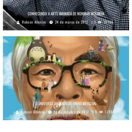
CONHECENDO A ARTE ANIMADA DE NORMAN MCLAREN
Robson Alkmim
24 de março de 2013
1
10786
O UNIVERSO ANIMADO DE HAYAO MIYAZAKI
Robson Alkmim
13 de outubro de 2012
9
17950