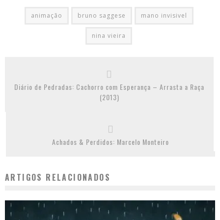
animação
bruno saggese
mano invisivel
nina vieira
Diário de Pedradas: Cachorro com Esperança – Arrasta a Raça
(2013)
Achados & Perdidos: Marcelo Monteiro
ARTIGOS RELACIONADOS