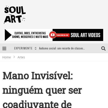
EXPERIMENTE
Autismo social: um recorte de classes e acesso ao bem estar para além do espectro
Home
Artes
A subida da rampa é diferente!
Faça o bem! Mas, sem olhar a quem!?
Mano Invisível:
Novo single de Arnaldo Tifu, “De Testa” explora brasilidade em sons, cores e símbolos
ninguém quer ser
coadjuvante de