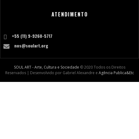
ATENDIMENTO
+55 (11) 9-9260-5717
nos@soulart.org
SOUL ART - Arte, Cultura e Sociedade
© 2020 Todos os Direitos
Reservados | Desenvolvido por Gabriel Alexandre e
Agência Publica&Etc