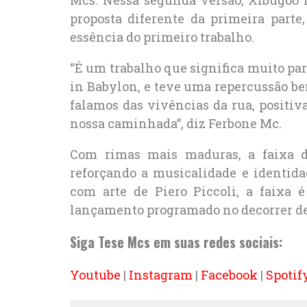
Mcs. Nessa segunda versão, Xibugoo
proposta diferente da primeira part
essência do primeiro trabalho.
“É um trabalho que significa muito para
in Babylon, e teve uma repercussão b
falamos das vivências da rua, posit
nossa caminhada”, diz Ferbone Mc.
Com rimas mais maduras, a faixa d
reforçando a musicalidade e identida
com arte de Piero Piccoli, a faixa 
lançamento programado no decorrer de
Siga Tese Mcs em suas redes sociais:
Youtube
|
Instagram
|
Facebook
|
Spotif