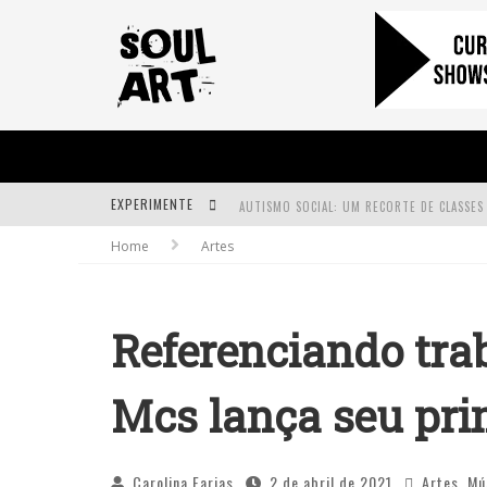
EXPERIMENTE
Home
Artes
A SUBIDA DA RAMPA É DIFERENTE!
FAÇA O BEM! MAS, SEM OLHAR A QUEM!?
Referenciando tra
Mcs lança seu pri
Carolina Farias
2 de abril de 2021
Artes
,
Mú