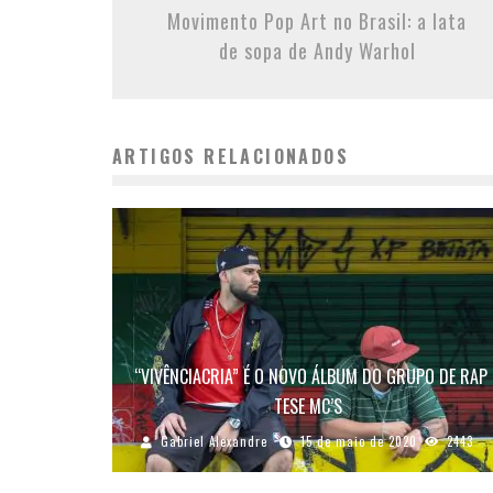
Movimento Pop Art no Brasil: a lata
de sopa de Andy Warhol
ARTIGOS RELACIONADOS
“VIVÊNCIACRIA” É O NOVO ÁLBUM DO GRUPO DE RAP
TESE MC’S
Gabriel Alexandre
15 de maio de 2020
2443