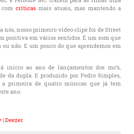
 MC e Ferbone MC trazem para as rimas uma
e, com
críticas
mais atuais, mas mantendo a
 nós, nosso primeiro vídeo clipe foi de Street
em positiva em vários sentidos. É um som que
iva ou não. E um pouco do que aprendemos em
á início ao ano de lançamentos dos mc’s,
de da dupla. E produzido por Pedro Simples,
é a primeira de quatro músicas que já tem
ste ano.
y
|
Deezer