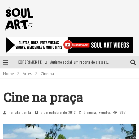
EXPERIMENTE
Autismo social: um recorte de classes e acesso ao bem estar para além do espectro
Home
Artes
Cinema
A subida da rampa é diferente!
Faça o bem! Mas, sem olhar a quem!?
Cine na praça
Novo single de Arnaldo Tifu, “De Testa” explora brasilidade em sons, cores e símbolos
Renata Bonfá
5 de outubro de 2012
Cinema
,
Eventos
3851