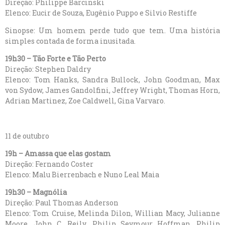
Direção: Philippe Barcinski
Elenco: Eucir de Souza, Eugênio Puppo e Silvio Restiffe
Sinopse: Um homem perde tudo que tem. Uma história
simples contada de forma inusitada.
19h30 – Tão Forte e Tão Perto
Direção: Stephen Daldry
Elenco: Tom Hanks, Sandra Bullock, John Goodman, Max
von Sydow, James Gandolfini, Jeffrey Wright, Thomas Horn,
Adrian Martinez, Zoe Caldwell, Gina Varvaro.
11 de outubro
19h – Amassa que elas gostam
Direção: Fernando Coster
Elenco: Malu Bierrenbach e Nuno Leal Maia
19h30 – Magnólia
Direção: Paul Thomas Anderson
Elenco: Tom Cruise, Melinda Dilon, Willian Macy, Julianne
Moore, John C. Reily, Philip Seymour Hoffman, Philip