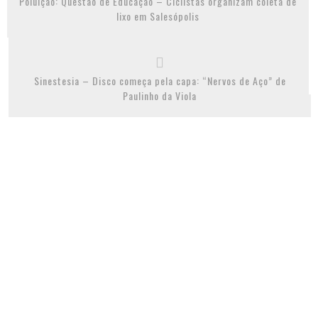
Poluição: Questão de Educação – Ciclistas organizam coleta de
lixo em Salesópolis
Sinestesia – Disco começa pela capa: “Nervos de Aço” de
Paulinho da Viola