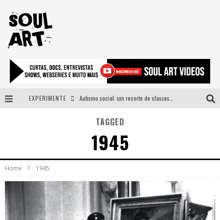
EXPERIMENTE
Autismo social: um recorte de classes e acesso ao bem estar para além do espectro
A subida da rampa é diferente!
TAGGED
1945
Faça o bem! Mas, sem olhar a quem!?
Novo single de Arnaldo Tifu, “De Testa” explora brasilidade em sons, cores e símbolos
Home
1945