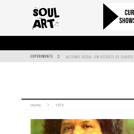
EXPERIMENTE
A SUBIDA DA RAMPA É DIFERENTE!
FAÇA O BEM! MAS, SEM OLHAR A QUEM!?
Home
1973