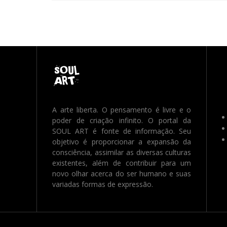
A arte liberta. O pensamento é livre e o
poder de criação infinito. O portal da
SOUL ART é fonte de informação. Seu
objetivo é proporcionar a expansão da
consciência, assimilar as diversas culturas
existentes, além de contribuir para um
novo olhar acerca do ser humano e suas
variadas formas de expressão.