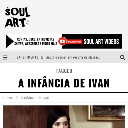
EXPERIMENTE
Autismo social: um recorte de classes e acesso ao bem estar para além do espectro
A subida da rampa é diferente!
TAGGED
A INFÂNCIA DE IVAN
Faça o bem! Mas, sem olhar a quem!?
Novo single de Arnaldo Tifu, “De Testa” explora brasilidade em sons, cores e símbolos
Home
A infância de Ivan