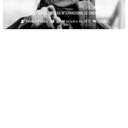
HOJE É DIA DE MOSTRA INTERNACIONAL DE CINEMA
Débora Nazari
25 de outubro de 2012
2252