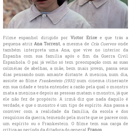
Filme espanhol dirigido por
Victor Erice
e que trás a
pequena atriz
Ana Torrent
, a mesma de
Cría Cuervos
onde
também interpreta uma Ana, que vive no interior da
Espanha com sua família após o fim da Guerra Civil
Espanhola. O pai já velho só tem preocupação com as suas
colméias de abelhas, a mãe, bem mais jovem, passa seus
dias pensando num amante distante. A menina, num dia,
assiste ao filme
Frankestein (1931)
num cinema itinerante
em sua cidade e tenta entender a razão pela qual o monstro
mata a menina e depois as pessoas matam o monstro, já que
ele não fez de propósito. A irmã diz que nada daquilo é
verdade, e que o monstro é um tipo de espírito. Ana passa a
conviver com a realidade da família, da escola e dos
resquícios da guerra, temendo pela morte que se parece com
um espírito ou o Frankestein. O filme tem sua carga de
crítica ao período da ditadura do general
Franco
.