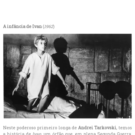
A infância de Ivan
(
1962
)
Neste poderoso primeiro longa de
Andrei Tarkovski
, temos
a história de
Ivan
, um órfão que, em plena Segunda Guerra,