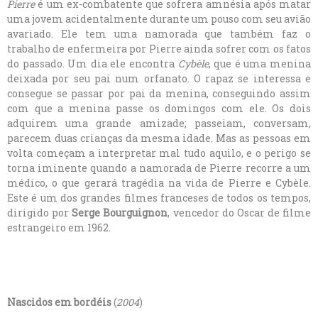
Pierre
é um ex-combatente que sofrera amnésia após matar
uma jovem acidentalmente durante um pouso com seu avião
avariado. Ele tem uma namorada que também faz o
trabalho de enfermeira por Pierre ainda sofrer com os fatos
do passado. Um dia ele encontra
Cybèle
, que é uma menina
deixada por seu pai num orfanato. O rapaz se interessa e
consegue se passar por pai da menina, conseguindo assim
com que a menina passe os domingos com ele. Os dois
adquirem uma grande amizade; passeiam, conversam,
parecem duas crianças da mesma idade. Mas as pessoas em
volta começam a interpretar mal tudo aquilo, e o perigo se
torna iminente quando a namorada de Pierre recorre a um
médico, o que gerará tragédia na vida de Pierre e Cybèle.
Este é um dos grandes filmes franceses de todos os tempos,
dirigido por
Serge Bourguignon
, vencedor do Oscar de filme
estrangeiro em 1962.
Nascidos em bordéis
(
2004
)