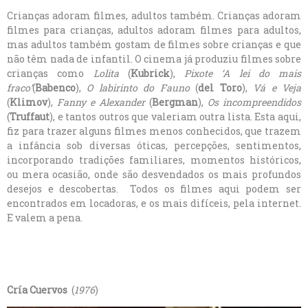
Crianças adoram filmes, adultos também. Crianças adoram
filmes para crianças, adultos adoram filmes para adultos,
mas adultos também gostam de filmes sobre crianças e que
não têm nada de infantil. O cinema já produziu filmes sobre
crianças como
Lolita
(
Kubrick
),
Pixote ‘A lei do mais
fraco’
(
Babenco
),
O labirinto do Fauno
(
del Toro
),
Vá e Veja
(
Klimov
),
Fanny e Alexander
(
Bergman
),
Os incompreendidos
(
Truffaut
), e tantos outros que valeriam outra lista. Esta aqui,
fiz para trazer alguns filmes menos conhecidos, que trazem
a infância sob diversas óticas, percepções, sentimentos,
incorporando tradições familiares, momentos históricos,
ou mera ocasião, onde são desvendados os mais profundos
desejos e descobertas. Todos os filmes aqui podem ser
encontrados em locadoras, e os mais difíceis, pela internet.
E valem a pena.
Cría Cuervos
(
1976
)