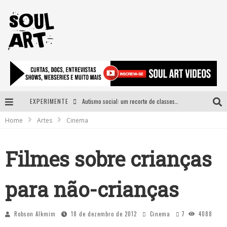
EXPERIMENTE
Autismo social: um recorte de classes e acesso ao bem estar para além do espectro
Home
Artes
Cinema
A subida da rampa é diferente!
Faça o bem! Mas, sem olhar a quem!?
Filmes sobre crianças
Novo single de Arnaldo Tifu, “De Testa” explora brasilidade em sons, cores e símbolos
para não-crianças
Robson Alkmim
18 de dezembro de 2012
Cinema
7
4088