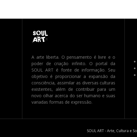
A arte liberta. O pensamento é livre e o
poder de criação infinito. O portal da
SOUL ART é fonte de informação. Seu
objetivo é proporcionar a expansão da
consciência, assimilar as diversas culturas
existentes, além de contribuir para um
novo olhar acerca do ser humano e suas
variadas formas de expressão.
SOUL ART - Arte, Cultura e S