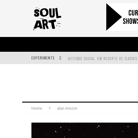
EXPERIMENTE
A SUBIDA DA RAMPA É DIFERENTE!
FAÇA O BEM! MAS, SEM OLHAR A QUEM!?
Home
alan moore