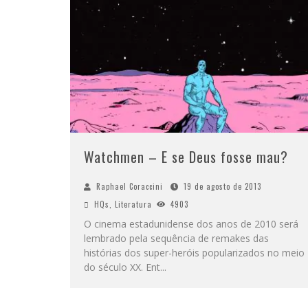
Watchmen – E se Deus fosse mau?
Raphael Coraccini
19 de agosto de 2013
HQs
,
Literatura
4903
O cinema estadunidense dos anos de 2010 será
lembrado pela sequência de remakes das
histórias dos super-heróis popularizados no meio
do século XX. Ent
...