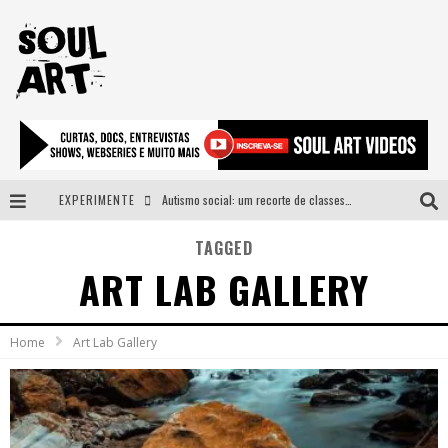
EXPERIMENTE
Autismo social: um recorte de classes e acesso ao bem estar para além do espectro
A subida da rampa é diferente!
TAGGED
ART LAB GALLERY
Faça o bem! Mas, sem olhar a quem!?
Novo single de Arnaldo Tifu, “De Testa” explora brasilidade em sons, cores e símbolos
Home
Art Lab Gallery