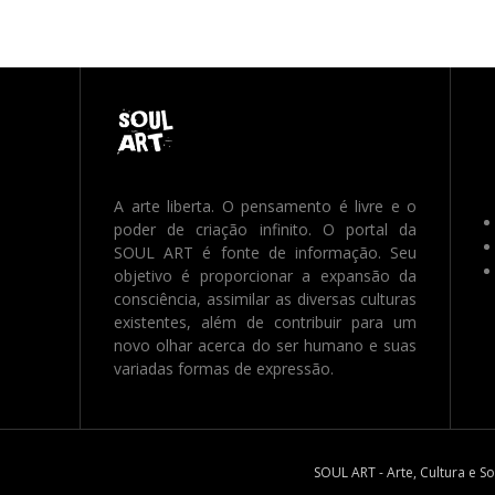
A arte liberta. O pensamento é livre e o
poder de criação infinito. O portal da
SOUL ART é fonte de informação. Seu
objetivo é proporcionar a expansão da
consciência, assimilar as diversas culturas
existentes, além de contribuir para um
novo olhar acerca do ser humano e suas
variadas formas de expressão.
SOUL ART - Arte, Cultura e S