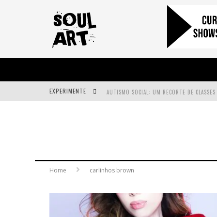
EXPERIMENTE
A SUBIDA DA RAMPA É DIFERENTE!
FAÇA O BEM! MAS, SEM OLHAR A QUEM!?
Home
carlinhos brown