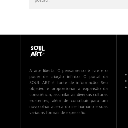
postad
...
A arte liberta. O pensamento é livre e o
poder de criação infinito. O portal da
SOUL ART é fonte de informação. Seu
objetivo é proporcionar a expansão da
consciência, assimilar as diversas culturas
existentes, além de contribuir para um
novo olhar acerca do ser humano e suas
variadas formas de expressão.