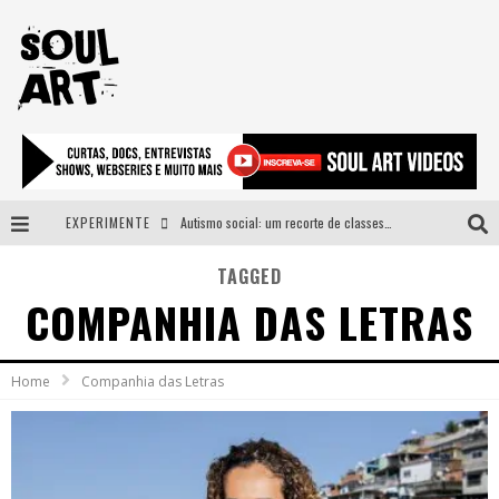
EXPERIMENTE
Autismo social: um recorte de classes e acesso ao bem estar para além do espectro
A subida da rampa é diferente!
TAGGED
COMPANHIA DAS LETRAS
Faça o bem! Mas, sem olhar a quem!?
Novo single de Arnaldo Tifu, “De Testa” explora brasilidade em sons, cores e símbolos
Home
Companhia das Letras