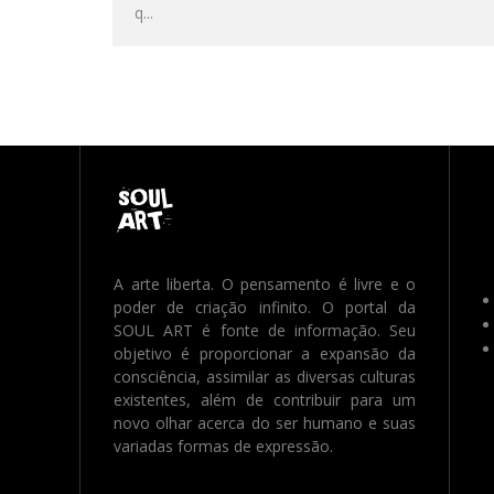
q
...
A arte liberta. O pensamento é livre e o
poder de criação infinito. O portal da
SOUL ART é fonte de informação. Seu
objetivo é proporcionar a expansão da
consciência, assimilar as diversas culturas
existentes, além de contribuir para um
novo olhar acerca do ser humano e suas
variadas formas de expressão.