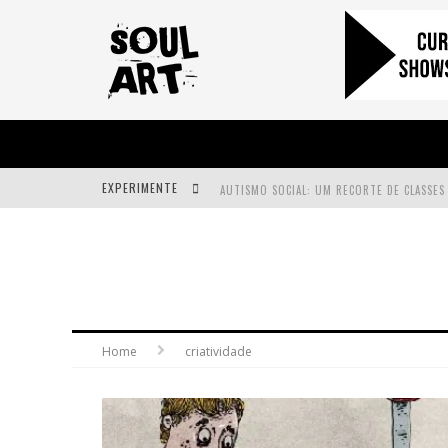
EXPERIMENTE
A SUBIDA DA RAMPA É DIFERENTE!
FAÇA O BEM! MAS, SEM OLHAR A QUEM!?
Home
criatividade