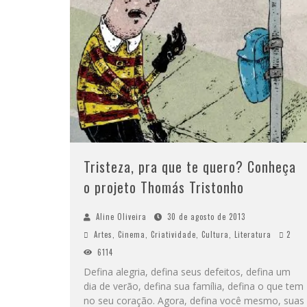
Tristeza, pra que te quero? Conheça
o projeto Thomás Tristonho
Aline Oliveira
30 de agosto de 2013
Artes
,
Cinema
,
Criatividade
,
Cultura
,
Literatura
2
6114
Defina alegria, defina seus defeitos, defina um
dia de verão, defina sua família, defina o que tem
no seu coração. Agora, defina você mesmo, suas