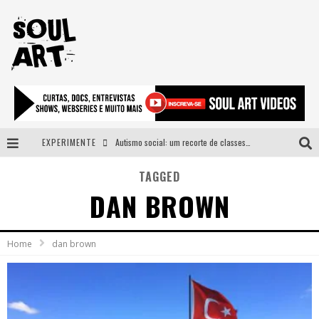
EXPERIMENTE
Autismo social: um recorte de classes e acesso ao bem estar para além do espectro
A subida da rampa é diferente!
TAGGED
DAN BROWN
Faça o bem! Mas, sem olhar a quem!?
Novo single de Arnaldo Tifu, “De Testa” explora brasilidade em sons, cores e símbolos
Home
dan brown