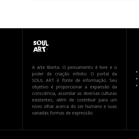
A arte liberta. O pensamento é livre e o
poder de criação infinito. O portal da
SOUL ART é fonte de informação. Seu
objetivo é proporcionar a expansão da
consciência, assimilar as diversas culturas
existentes, além de contribuir para um
novo olhar acerca do ser humano e suas
variadas formas de expressão.