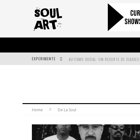
EXPERIMENTE
A SUBIDA DA RAMPA É DIFERENTE!
FAÇA O BEM! MAS, SEM OLHAR A QUEM!?
Home
De La Soul