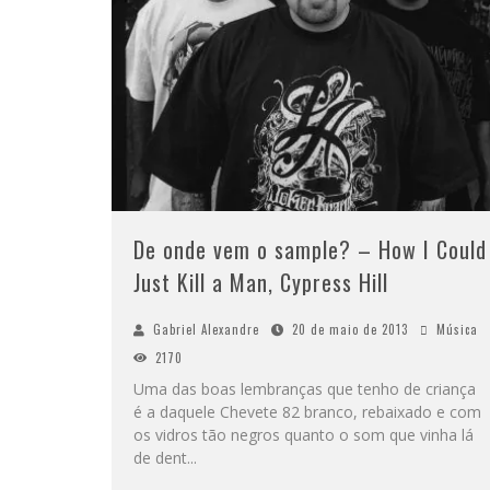
De onde vem o sample? – How I Could
Just Kill a Man, Cypress Hill
Gabriel Alexandre
20 de maio de 2013
Música
2170
Uma das boas lembranças que tenho de criança
é a daquele Chevete 82 branco, rebaixado e com
os vidros tão negros quanto o som que vinha lá
de dent
...