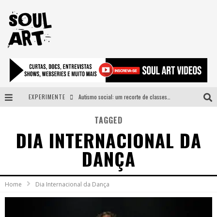
EXPERIMENTE
Autismo social: um recorte de classes e acesso ao bem estar para além do espectro
A subida da rampa é diferente!
TAGGED
DIA INTERNACIONAL DA
Faça o bem! Mas, sem olhar a quem!?
DANÇA
Novo single de Arnaldo Tifu, “De Testa” explora brasilidade em sons, cores e símbolos
Home
Dia Internacional da Dança