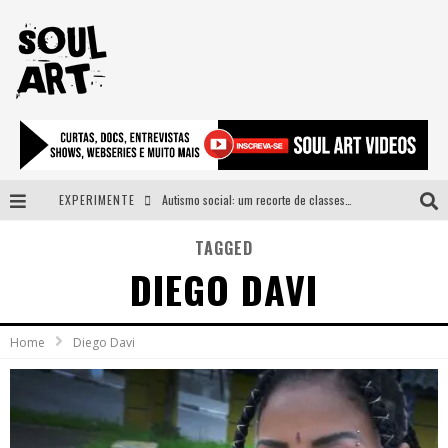
EXPERIMENTE
Autismo social: um recorte de classes e acesso ao bem estar para além do espectro
A subida da rampa é diferente!
TAGGED
DIEGO DAVI
Faça o bem! Mas, sem olhar a quem!?
Novo single de Arnaldo Tifu, “De Testa” explora brasilidade em sons, cores e símbolos
Home
Diego Davi