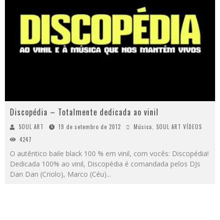
Discopédia – Totalmente dedicada ao vinil
SOUL ART
19 de setembro de 2012
Música
,
SOUL ART VÍDEOS
4247
O autêntico baile black 100 % em vinil, com vocês: Discopédia!
Dedicada 100% ao vinil, Discopédia é comandada pelos DJs
Dan Dan (Criolo), Marco (Céu)
...