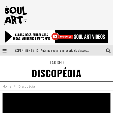
EXPERIMENTE
Autismo social: um recorte de classes e acesso ao bem estar para além do espectro
A subida da rampa é diferente!
TAGGED
DISCOPÉDIA
Faça o bem! Mas, sem olhar a quem!?
Novo single de Arnaldo Tifu, “De Testa” explora brasilidade em sons, cores e símbolos
Home
Discopédia