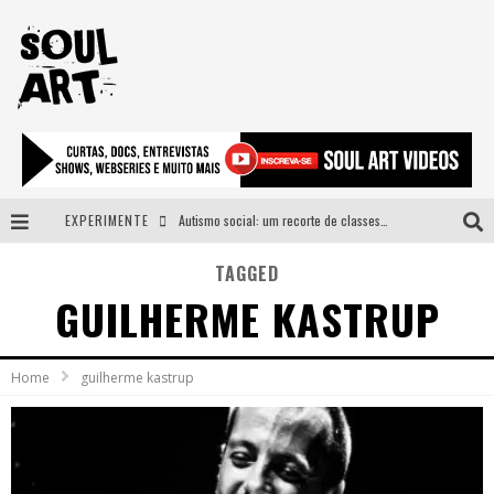
EXPERIMENTE
Autismo social: um recorte de classes e acesso ao bem estar para além do espectro
A subida da rampa é diferente!
TAGGED
GUILHERME KASTRUP
Faça o bem! Mas, sem olhar a quem!?
Novo single de Arnaldo Tifu, “De Testa” explora brasilidade em sons, cores e símbolos
Home
guilherme kastrup