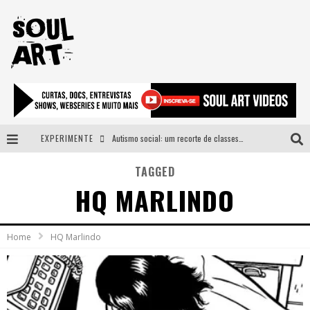
EXPERIMENTE
Autismo social: um recorte de classes e acesso ao bem estar para além do espectro
A subida da rampa é diferente!
TAGGED
HQ MARLINDO
Faça o bem! Mas, sem olhar a quem!?
Novo single de Arnaldo Tifu, “De Testa” explora brasilidade em sons, cores e símbolos
Home
HQ Marlindo