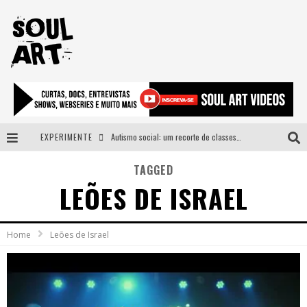
EXPERIMENTE
Autismo social: um recorte de classes e acesso ao bem estar para além do espectro
A subida da rampa é diferente!
TAGGED
LEÕES DE ISRAEL
Faça o bem! Mas, sem olhar a quem!?
Novo single de Arnaldo Tifu, “De Testa” explora brasilidade em sons, cores e símbolos
Home
Leões de Israel