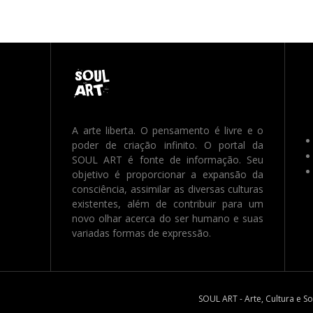
A arte liberta. O pensamento é livre e o
poder de criação infinito. O portal da
SOUL ART é fonte de informação. Seu
objetivo é proporcionar a expansão da
consciência, assimilar as diversas culturas
existentes, além de contribuir para um
novo olhar acerca do ser humano e suas
variadas formas de expressão.
SOUL ART - Arte, Cultura e S