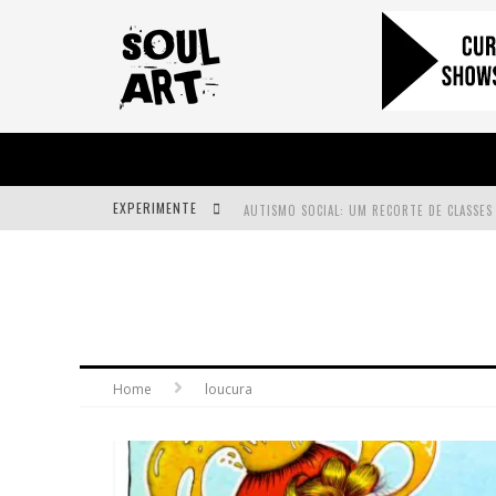
EXPERIMENTE
A SUBIDA DA RAMPA É DIFERENTE!
FAÇA O BEM! MAS, SEM OLHAR A QUEM!?
Home
loucura