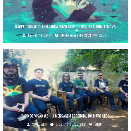
RAPPER ARNALDO TIFU LANÇA NOVO CLIPE DE 10X, DO ÁLBUM TEMPVS
Jackeline Betsy
10 de maio de 2021
2256
PAPO DE VISÃO #2 – A MENSAGEM ESSENCIAL DO MATO SECO
SOUL ART
3 de março de 2021
5036