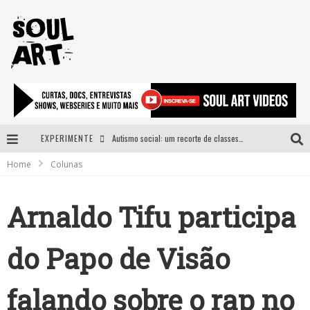
EXPERIMENTE
Autismo social: um recorte de classes e acesso ao bem estar para além do espectro
Home
Colunas
A subida da rampa é diferente!
Faça o bem! Mas, sem olhar a quem!?
Arnaldo Tifu participa
Novo single de Arnaldo Tifu, “De Testa” explora brasilidade em sons, cores e símbolos
do Papo de Visão
falando sobre o rap no