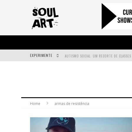
EXPERIMENTE
A SUBIDA DA RAMPA É DIFERENTE!
FAÇA O BEM! MAS, SEM OLHAR A QUEM!?
Home
armas de resistência