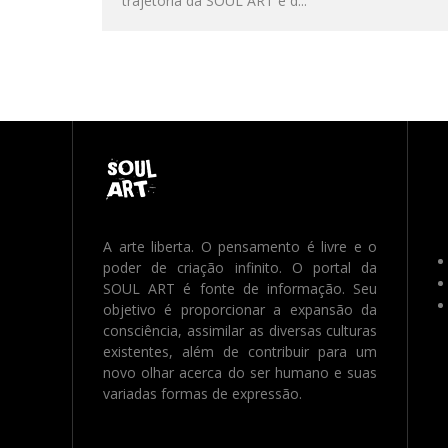
trajetória da SOUL ART e d
...
A arte liberta. O pensamento é livre e o
poder de criação infinito. O portal da
SOUL ART é fonte de informação. Seu
objetivo é proporcionar a expansão da
consciência, assimilar as diversas culturas
existentes, além de contribuir para um
novo olhar acerca do ser humano e suas
variadas formas de expressão.