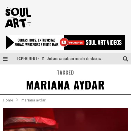
EXPERIMENTE
Autismo social: um recorte de classes e acesso ao bem estar para além do espectro
A subida da rampa é diferente!
TAGGED
MARIANA AYDAR
Faça o bem! Mas, sem olhar a quem!?
Novo single de Arnaldo Tifu, “De Testa” explora brasilidade em sons, cores e símbolos
Home
mariana aydar